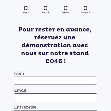
0
0
0
0
JOURS
HEURES
MINUTES
SECONDES
Pour rester en avance, 
réservez une 
démonstration avec 
nous sur notre stand 
C046 !
Nom
Email
Entreprise